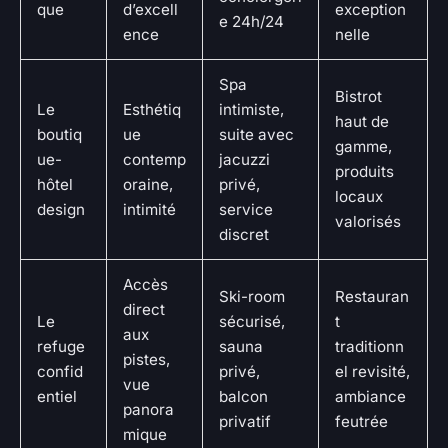
que
d’excell
exception
e 24h/24
ence
nelle
Spa
Bistrot
Le
Esthétiq
intimiste,
haut de
boutiq
ue
suite avec
gamme,
ue-
contemp
jacuzzi
produits
hôtel
oraine,
privé,
locaux
design
intimité
service
valorisés
discret
Accès
Ski-room
Restauran
direct
Le
sécurisé,
t
aux
refuge
sauna
traditionn
pistes,
confid
privé,
el revisité,
vue
entiel
balcon
ambiance
panora
privatif
feutrée
mique