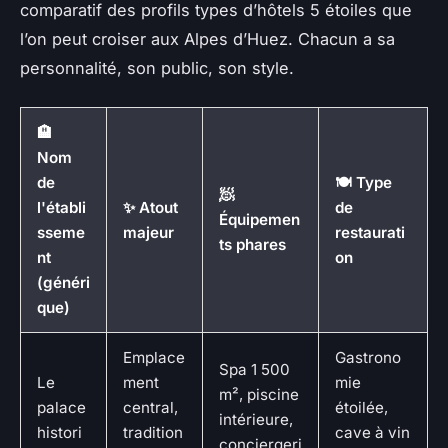
comparatif des profils types d’hôtels 5 étoiles que
l’on peut croiser aux Alpes d’Huez. Chacun a sa
personnalité, son public, son style.
🏨
Nom
de
🍽️ Type
🧖
l'établi
✨ Atout
de
Équipemen
sseme
majeur
restaurati
ts phares
nt
on
(généri
que)
Emplace
Gastrono
Spa 1 500
Le
ment
mie
m², piscine
palace
central,
étoilée,
intérieure,
histori
tradition
cave à vin
conciergeri