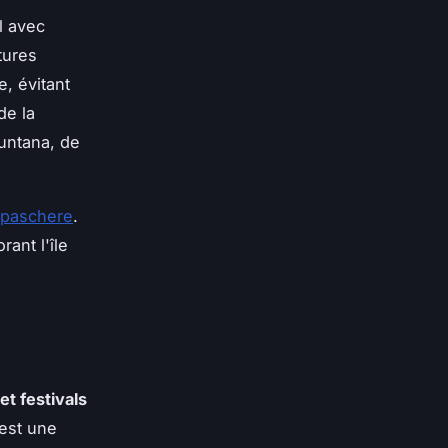
l avec
tures
, évitant
de la
muntana, de
onpaschere
.
ant l'île
t festivals
est une