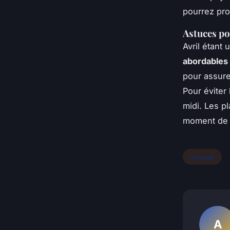
pourrez prof
Astuces po
Avril étant
abordables
pour assure
Pour éviter 
midi. Les p
moment de dé
Voyage
A