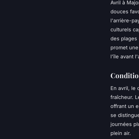
Avril à Maj
douces favo
l'arrière-p
culturels c
des plages 
promet une 
l'île avant l
Conditio
En avril, l
fraîcheur. 
offrant un e
se distingu
journées pl
plein air.