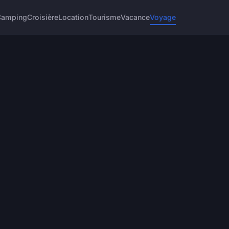
Camping
Croisière
Location
Tourisme
Vacance
Voyage