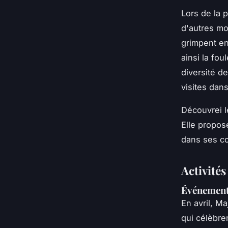
Lors de la p
d'autres mo
grimpent en
ainsi la fou
diversité d
visites dan
Découvrei 
Elle propos
dans ses co
Activité
Événements
En avril, M
qui célèbren