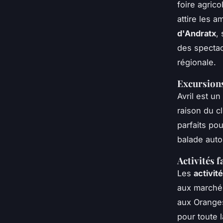
foire agrico
attire les 
d'Andratx
,
des spectac
régionale.
Excursion
Avril est u
raison du c
parfaits po
balade autou
Activités 
Les
activité
aux marchés
aux Oranges
pour toute 