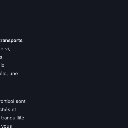
transports
ervi,
es
ix
élo, une
ortixol sont
chés et
tranquillité
, vous