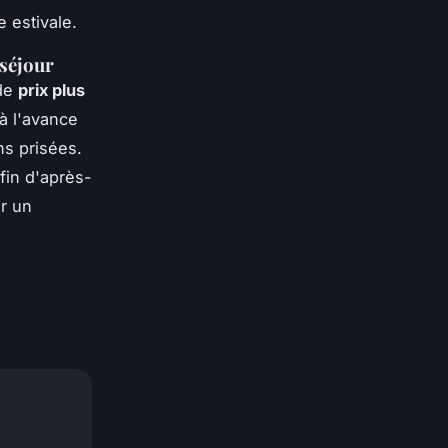
e estivale.
 séjour
 de
prix plus
 à l'avance
ns prisées.
 fin d'après-
ur un