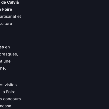
 de Calvià
La
Foire
rtisanat et
culture
es
en
toresques,
nt une
che.
s visites
La Foire
es concours
emossa