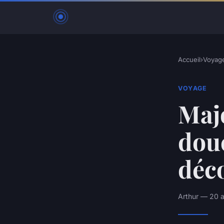
Accueil
›
Voyag
VOYAGE
Majo
douc
déc
Arthur — 20 a