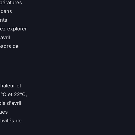
mpératures
 dans
nts
iez explorer
avril
ésors de
chaleur et
°C et 22°C,
is d'avril
ques
tivités de